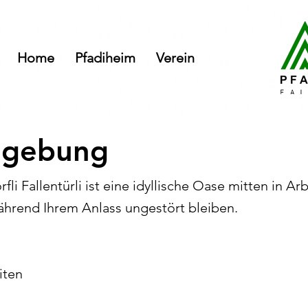
Home
Pfadiheim
Verein
mgebung
rfli Fallentürli ist eine idyllische Oase mitten in A
während Ihrem Anlass ungestört bleiben.
iten